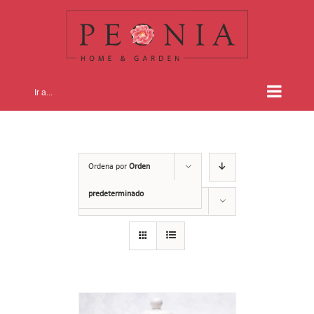
Skip
to
content
Ir a...
Ordena por
Orden
predeterminado
Mostrar
12 productos