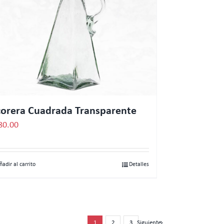
corera Cuadrada Transparente
80.00
ñadir al carrito
Detalles
1
2
3
Siguiente