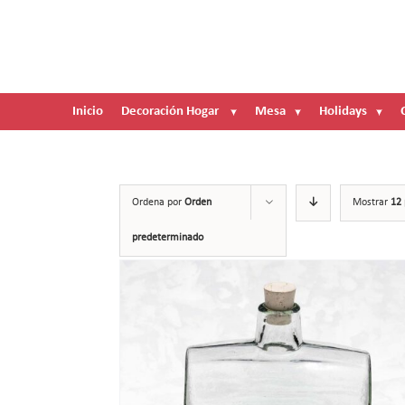
Skip
to
Buscar:
content
Inicio
Decoración Hogar
Mesa
Holidays
Ordena por
Orden
Mostrar
12 
predeterminado