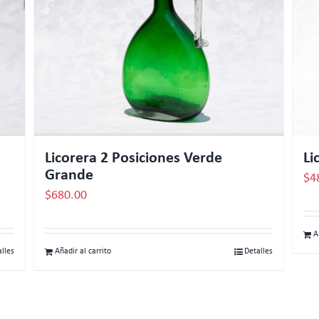
Licorera 2 Posiciones Verde
Li
Grande
$
4
$
680.00
A
alles
Añadir al carrito
Detalles