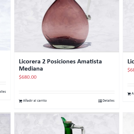
Licorera 2 Posiciones Amatista
Li
Mediana
$
6
$
680.00
alles
A
Añadir al carrito
Detalles