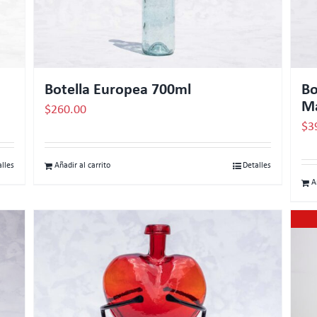
Botella Europea 700ml
Bo
Ma
$
260.00
$
3
alles
Añadir al carrito
Detalles
A