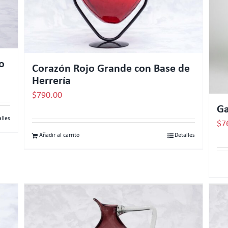
o
Corazón Rojo Grande con Base de
Herrería
$
790.00
Ga
alles
$
7
Añadir al carrito
Detalles